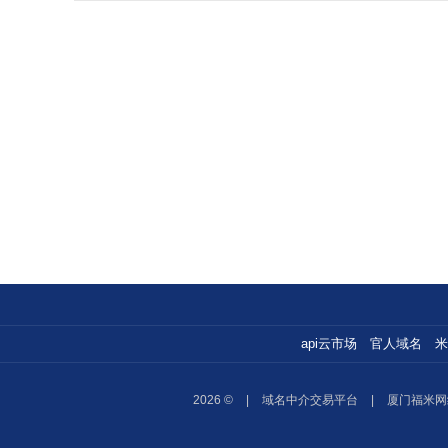
api云市场
官人域名
米
2026 ©
|
域名中介交易平台
|
厦门福米网