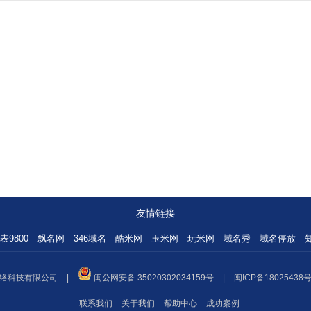
友情链接
表9800
飘名网
346域名
酷米网
玉米网
玩米网
域名秀
域名停放
络科技有限公司
|
闽公网安备 35020302034159号
|
闽ICP备18025438号
联系我们
关于我们
帮助中心
成功案例