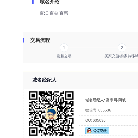
域名介绍
百汇 百会 百惠
交易流程
1
2
发起交易
买家充值/卖家转移
域名经纪人
域名经纪人:
富米网-阿坡
微信号:
635636
QQ:
635636