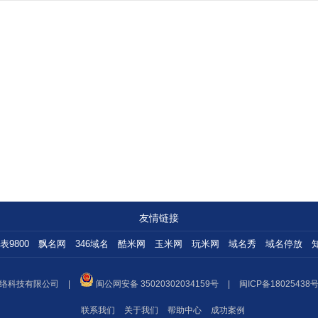
友情链接
表9800
飘名网
346域名
酷米网
玉米网
玩米网
域名秀
域名停放
络科技有限公司
|
闽公网安备 35020302034159号
|
闽ICP备18025438号
联系我们
关于我们
帮助中心
成功案例