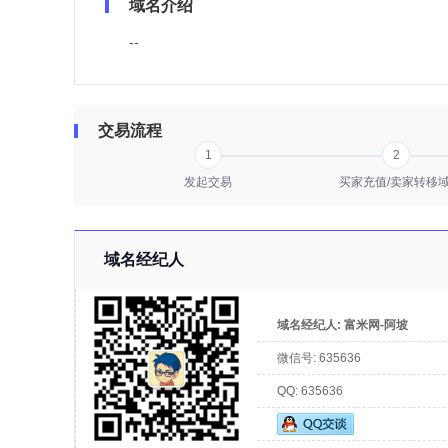
域名介绍
--
交易流程
1
2
发起交易
买家充值/卖家转移
域名经纪人
域名经纪人:
富米网-阿坡
微信号:
635636
QQ:
635636