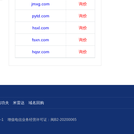
jmxg.com
询价
pytd.com
询价
hsxl.com
询价
fsxn.com
询价
hqsr.com
询价
知功夫
米雷达
域名回购
-1
增值电信业务经营许可证：闽B2-20200065