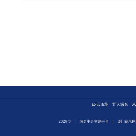
api云市场
官人域名
米
2026 ©
|
域名中介交易平台
|
厦门福米网