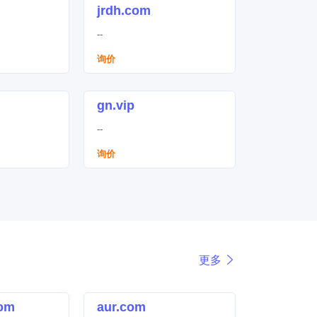
jrdh.com
--
询价
gn.vip
--
询价
更多
com
aur.com