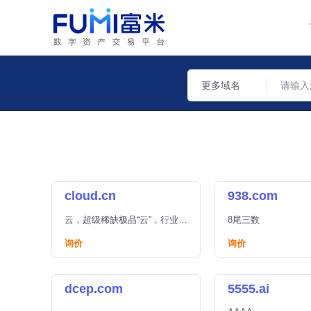
更多域名
cloud.cn
938.com
云，超级稀缺极品“云”，行业天
8尾三数
花板域名，自带流量，云服务
询价
询价
器，云计算、云业务直接对
标，品牌一步到位，还有中国
云属性。
dcep.com
5555.ai