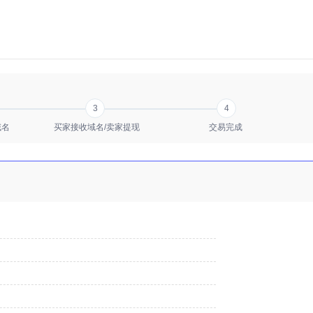
3
4
域名
买家接收域名/卖家提现
交易完成