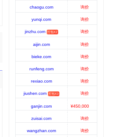
chaogu.com
询价
yunqi.com
询价
jinzhu.com
询价
打包X2
aijin.com
询价
bieke.com
询价
runfeng.com
询价
rexiao.com
询价
jiushen.com
询价
打包X3
ganjin.com
¥450,000
zuisai.com
询价
wangzhan.com
询价