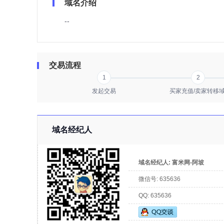
域名介绍
--
交易流程
1
2
发起交易
买家充值/卖家转移
域名经纪人
域名经纪人:
富米网-阿坡
微信号:
635636
QQ:
635636