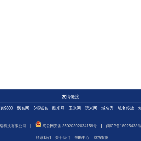
友情链接
表9800
飘名网
346域名
酷米网
玉米网
玩米网
域名秀
域名停放
络科技有限公司
|
闽公网安备 35020302034159号
|
闽ICP备18025438号
联系我们
关于我们
帮助中心
成功案例