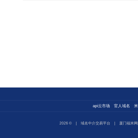
api云市场
官人域名
米
2026 ©
|
域名中介交易平台
|
厦门福米网