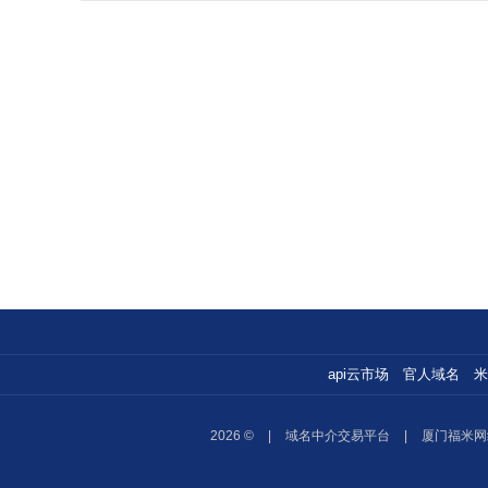
api云市场
官人域名
米
2026 ©
|
域名中介交易平台
|
厦门福米网