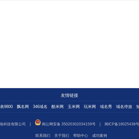
友情链接
表9800
飘名网
346域名
酷米网
玉米网
玩米网
域名秀
域名停放
络科技有限公司
|
闽公网安备 35020302034159号
|
闽ICP备18025438号
联系我们
关于我们
帮助中心
成功案例