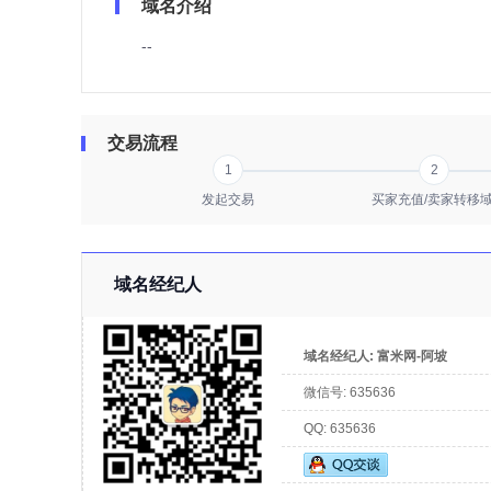
域名介绍
--
交易流程
1
2
发起交易
买家充值/卖家转移
域名经纪人
域名经纪人:
富米网-阿坡
微信号:
635636
QQ:
635636