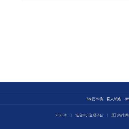
api云市场
官人域名
米
2026 ©
|
域名中介交易平台
|
厦门福米网