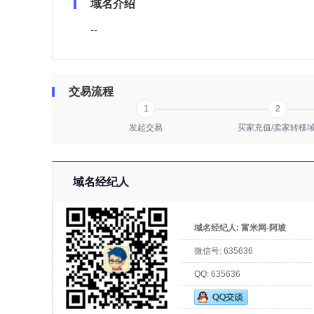
域名介绍
--
交易流程
1
2
发起交易
买家充值/卖家转移
域名经纪人
域名经纪人:
富米网-阿坡
微信号:
635636
QQ:
635636