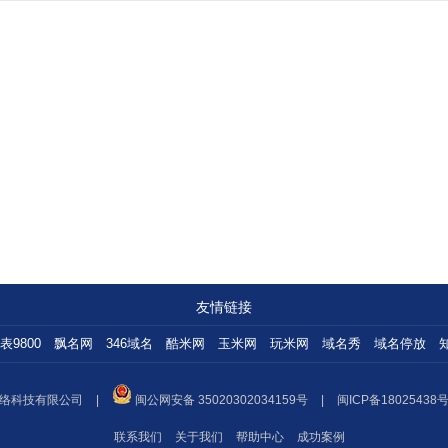
友情链接
表9800
飘名网
346域名
酷米网
玉米网
玩米网
域名秀
域名停放
络科技有限公司
|
闽公网安备 35020302034159号
|
闽ICP备18025438号
联系我们
关于我们
帮助中心
成功案例