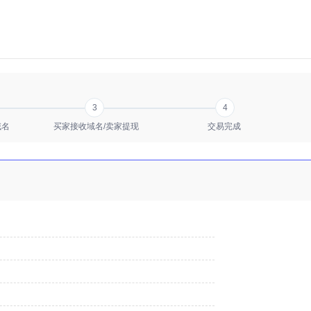
3
4
域名
买家接收域名/卖家提现
交易完成