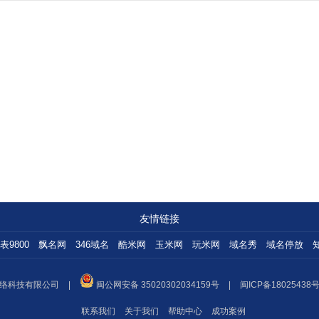
友情链接
表9800
飘名网
346域名
酷米网
玉米网
玩米网
域名秀
域名停放
络科技有限公司
|
闽公网安备 35020302034159号
|
闽ICP备18025438号
联系我们
关于我们
帮助中心
成功案例