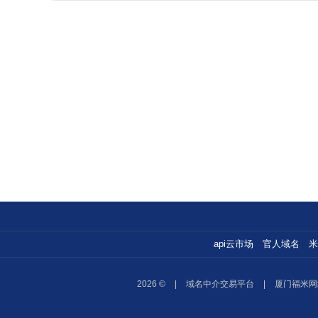
api云市场
官人域名
米
2026 ©
|
域名中介交易平台
|
厦门福米网