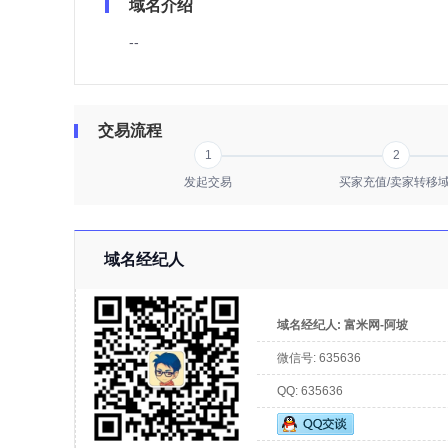
域名介绍
--
交易流程
1
2
发起交易
买家充值/卖家转移
域名经纪人
域名经纪人:
富米网-阿坡
微信号:
635636
QQ:
635636