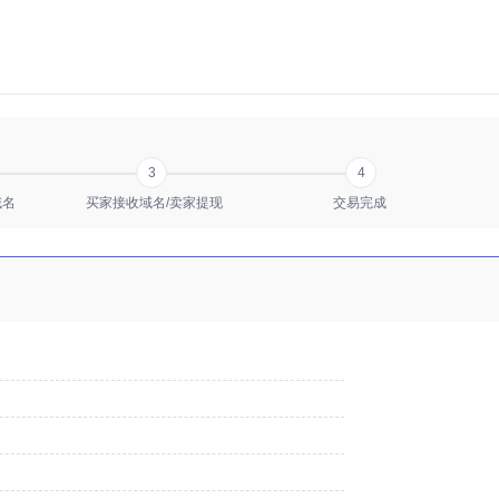
3
4
域名
买家接收域名/卖家提现
交易完成