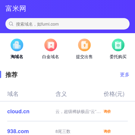
富米网
淘域名
白金域名
提交出售
委托购买
推荐
更多
域名
含义
价格(元)
cloud.cn
云，超级稀缺极品“云”，
询价
行业天花板域名，自带流
量，云服务器，云计算、
云业务直接对标，品牌一
938.com
8尾三数
询价