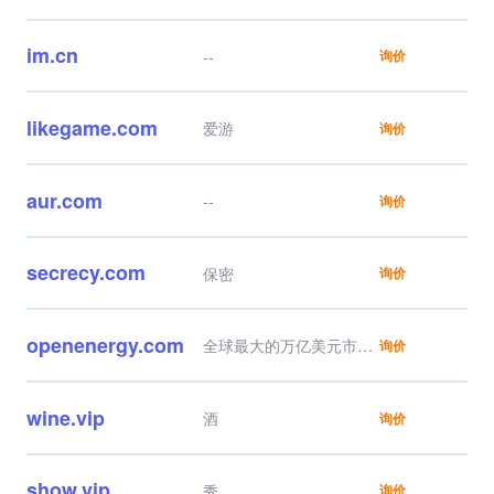
im.cn
--
询价
likegame.com
爱游
询价
aur.com
--
询价
secrecy.com
保密
询价
openenergy.com
全球最大的万亿美元市场
询价
之一
全球行业巨头、顶级独角
兽资产
wine.vip
酒
询价
show.vip
秀
询价