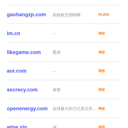
gaohangzp.com
高铁航空招聘网
¥5,000
im.cn
--
询价
likegame.com
爱游
询价
aur.com
--
询价
secrecy.com
保密
询价
openenergy.com
全球最大的万亿美元市场
询价
之一
全球行业巨头、顶级独角
兽资产
wine.vip
酒
询价