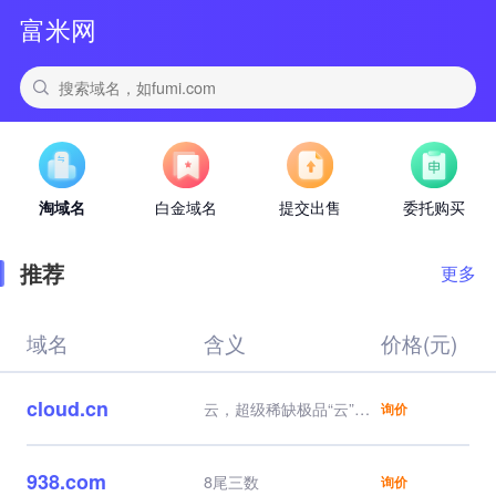
富米网
淘域名
白金域名
提交出售
委托购买
推荐
更多
域名
含义
价格(元)
cloud.cn
云，超级稀缺极品“云”，
询价
行业天花板域名，自带流
量，云服务器，云计算、
云业务直接对标，品牌一
938.com
8尾三数
询价