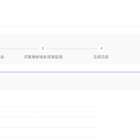
3
4
域名
买家接收域名/卖家提现
交易完成