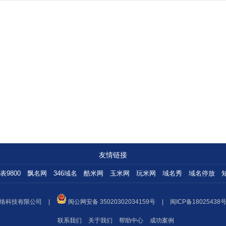
友情链接
表9800
飘名网
346域名
酷米网
玉米网
玩米网
域名秀
域名停放
络科技有限公司
|
闽公网安备 35020302034159号
|
闽ICP备18025438号
联系我们
关于我们
帮助中心
成功案例