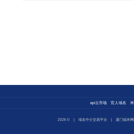
api云市场
官人域名
米
2026 ©
|
域名中介交易平台
|
厦门福米网