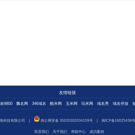
友情链接
表9800
飘名网
346域名
酷米网
玉米网
玩米网
域名秀
域名停放
络科技有限公司
|
闽公网安备 35020302034159号
|
闽ICP备18025438号
联系我们
关于我们
帮助中心
成功案例