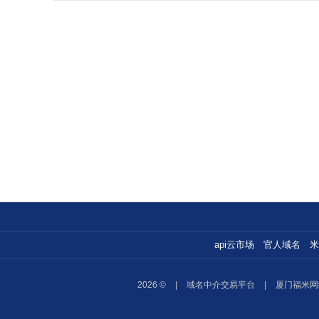
api云市场
官人域名
米
2026 ©
|
域名中介交易平台
|
厦门福米网