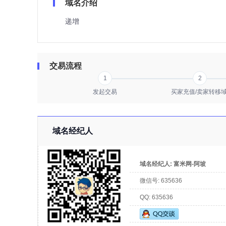
域名介绍
递增
交易流程
1
2
发起交易
买家充值/卖家转移
域名经纪人
域名经纪人:
富米网-阿坡
微信号:
635636
QQ:
635636