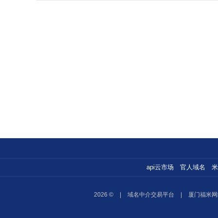
api云市场
官人域名
米
2026 ©
|
域名中介交易平台
|
厦门福米网