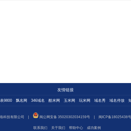
友情链接
表9800
飘名网
346域名
酷米网
玉米网
玩米网
域名秀
域名停放
络科技有限公司
|
闽公网安备 35020302034159号
|
闽ICP备18025438号
联系我们
关于我们
帮助中心
成功案例