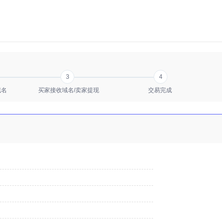
3
4
域名
买家接收域名/卖家提现
交易完成