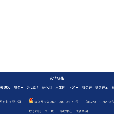
友情链接
表9800
飘名网
346域名
酷米网
玉米网
玩米网
域名秀
域名停放
络科技有限公司
|
闽公网安备 35020302034159号
|
闽ICP备18025438号
联系我们
关于我们
帮助中心
成功案例