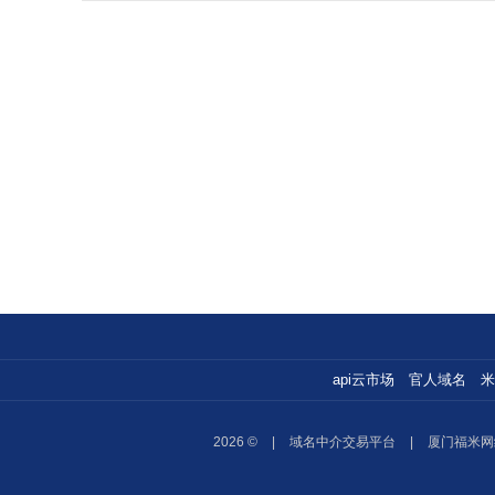
api云市场
官人域名
米
2026 ©
|
域名中介交易平台
|
厦门福米网