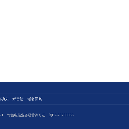
知功夫
米雷达
域名回购
-1
增值电信业务经营许可证：闽B2-20200065