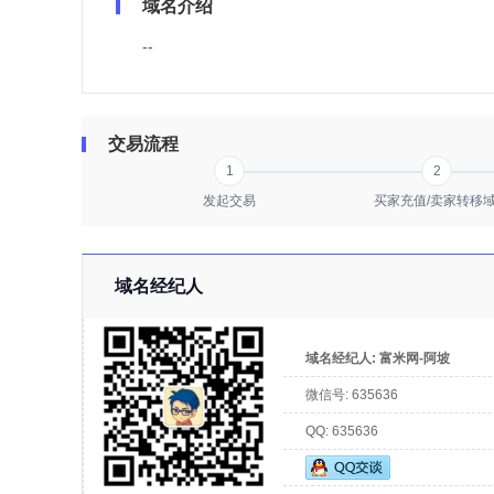
域名介绍
--
交易流程
1
2
发起交易
买家充值/卖家转移
域名经纪人
域名经纪人:
富米网-阿坡
微信号:
635636
QQ:
635636