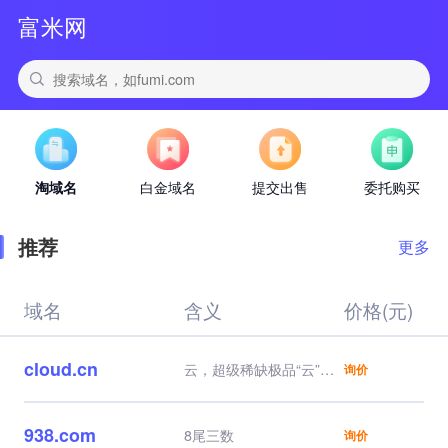
富米网
淘域名
白金域名
提交出售
委托购买
推荐
更多
域名
含义
价格(元)
cloud.cn
云，超级稀缺极品“云”，
询价
行业天花板域名，自带流
量，云服务器，云计算、
云业务直接对标，品牌一
938.com
8尾三数
询价