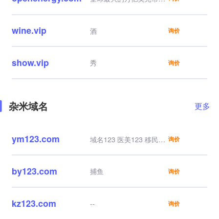
之一
全球行业巨头、顶级独角
兽资产
wine.vip
酒
询价
show.vip
秀
询价
杂米域名
更多
ym123.com
域名123 医美123 移民
询价
123 源码123 约吗123
by123.com
捕鱼
询价
kz123.com
--
询价